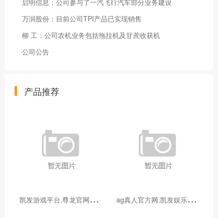
启明信息：公司参与了一汽飞行汽车部分业务建设
万润股份：目前公司TPI产品已实现销售
柳 工：公司农机业务包括拖拉机及甘蔗收获机
公司公告
产品推荐
凯
发游戏平台,尊龙官网登陆地址_宝妈玩转电商带货：无货源模式轻松起步，新手也能快速上手
a
g真人官方网,凯发娱乐最新优惠_发挥宝妈优势：教育类兼职大盘点，既能带娃又能赚钱