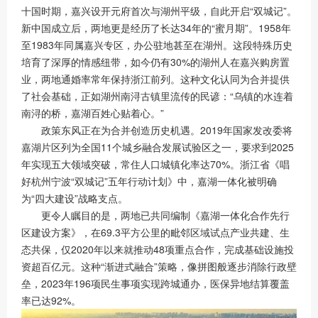
十国时期，嘉兴设开元府首次与湖州平级，自此开启“双城记”。
新中国成立后，两地更是经历了长达34年的“蜜月期”。1958年
至1983年同属嘉兴专区，办公驻地甚至在湖州。这段特殊历史
培育了深厚的情感纽带，如今仍有30%的湖州人在嘉兴购房置
业，两地通婚率常年保持浙江前列。这种文化认同为合并提供
了社会基础，正如湖州南浔古镇里流传的民谚：“乌镇的水连着
南浔的桥，嘉湖百姓心贴着心。”
政策东风正在为合并创造历史机遇。2019年国家发改委将
嘉湖片区列为全国11个城乡融合发展试验区之一，要求到2025
年实现五大领域突破，常住人口城镇化率达70%。浙江省《唱
好杭州宁波“双城记”五年行动计划》中，嘉湖一体化被明确
为“四大建设”战略支点。
更令人瞩目的是，两地已共同编制《嘉湖一体化合作先行
区建设方案》，在69.3平方公里的毗邻区域试点产业共建、生
态共保，仅2020年以来就推动48项重点合作，完成基础设施投
资超百亿元。这种“渐进式融合”策略，像拼图般逐步消除行政壁
垒，2023年196项民生事项实现跨城通办，医保异地结算覆盖
率已达92%。