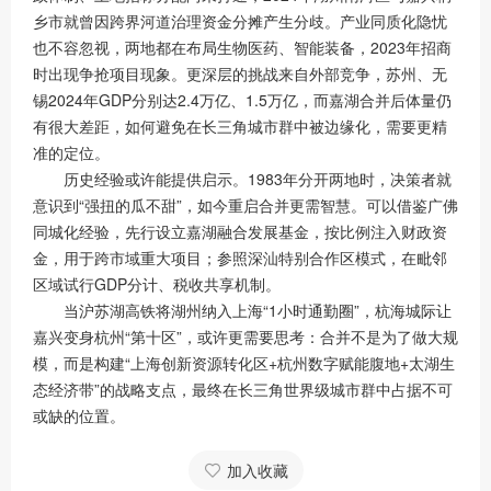
乡市就曾因跨界河道治理资金分摊产生分歧。产业同质化隐忧
也不容忽视，两地都在布局生物医药、智能装备，2023年招商
时出现争抢项目现象。更深层的挑战来自外部竞争，苏州、无
锡2024年GDP分别达2.4万亿、1.5万亿，而嘉湖合并后体量仍
有很大差距，如何避免在长三角城市群中被边缘化，需要更精
准的定位。
历史经验或许能提供启示。1983年分开两地时，决策者就
意识到“强扭的瓜不甜”，如今重启合并更需智慧。可以借鉴广佛
同城化经验，先行设立嘉湖融合发展基金，按比例注入财政资
金，用于跨市域重大项目；参照深汕特别合作区模式，在毗邻
区域试行GDP分计、税收共享机制。
当沪苏湖高铁将湖州纳入上海“1小时通勤圈”，杭海城际让
嘉兴变身杭州“第十区”，或许更需要思考：合并不是为了做大规
模，而是构建“上海创新资源转化区+杭州数字赋能腹地+太湖生
态经济带”的战略支点，最终在长三角世界级城市群中占据不可
或缺的位置。
加入收藏