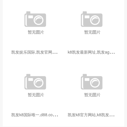
凯
发娱乐国际,凯发官网登录手机版_宝妈做自媒体月入过万？从0到1打造个人IP全攻略
k
8凯发最新网址,凯发ag平台_宝妈兼职新选择：线上客服工作指南，时间灵活月入3000+
凯
发k8国际唯一,d88.com尊龙开户中心_宝妈手工兼职：把爱好变成收入，这些项目值得尝试
凯
发k8官方网站,k8凯发ag旗舰_宝妈兼职时间管理指南：碎片化时间也能高效创收