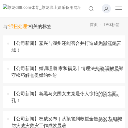
首页
TAG标签
与
“强扭处理”
相关的标签
【公司新闻】嘉兴与湖州还能否合并打造成为浙江第三
2025-08-06
城！
【公司新闻】婚调理顺 家和福见丨情理法交融 调解员郑
2025-08-06
守松巧解仓促婚约纠纷
【公司新闻】新黑马突围女主竟是令人惊艳的陌生面
2025-08-06
孔！
【公司新闻】权威发布｜从预警到救援全链条发力 聊城
2025-08-06
防灾减灾救灾工作成效显著