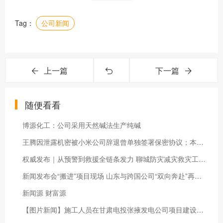
Tag：
公司新闻
上一篇
下一篇
随便看看
博源化工：公司采用天然碱法生产纯碱
王腾因泄露机密被小米公司辞退曾单独签署保密协议；本人最新回应：没有收人钱财有失职但没违法！律师…
权威发布｜从预警到救援全链条发力 聊城防灾减灾救灾工作成效显著
新闻发布会“搬进”项目现场 山东与跨国公司“双向奔赴”再提速
新闻源 财富源
【图片新闻】施工人员在甘肃电投张掖发电公司项目建设现场安装设备