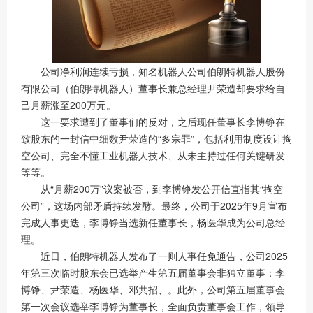
公司净利润连续亏损，知名机器人公司伯朗特机器人股份
有限公司（伯朗特机器人）董事长兼总经理尹荣造却要求给自
己月薪涨至200万元。
这一要求遭到了董事们的反对，之后现任董事长李博铮在
致股东的一封信中细数尹荣造的“多宗罪”，包括利用制度设计掏
空公司、完全不懂工业机器人技术、从未主持过任何关键研发
等等。
从“月薪200万”议案被否，到李博铮发公开信直指其“掏空
公司”，这场内部矛盾持续发酵。最终，公司于2025年9月宣布
完成人事更迭，李博铮当选新任董事长，杨医华成为公司总经
理。
近日，伯朗特机器人发布了一则人事任免通告，公司2025
年第三次临时股东会已选举产生第五届董事会非独立董事：李
博铮、尹荣造、杨医华、邓共招、。此外，公司第五届董事会
第一次会议选举李博铮为董事长，全面负责董事会工作，领导