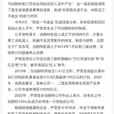
与伯朗特签订劳动合同的在职人员中产生”。这一条款彻底堵死
了股东直接委派董事的道路，形成“外部股东进不去、内部员工
不敢反”的权力闭环。
今年5月，“荣造一号基金”完成清算注销，所有投票权回归
原始出资人手中。尹荣造失去了对伯朗特的控制权。
公开资料显示，伯朗特机器人成立于2008年5月，主要从
事工业机器人、机械手及其零配件的研发、制造与销售，总部
位于广东东莞。伯朗特机器人于2014年1月在新三板挂牌，后
因审计问题被终止挂牌。
尹荣造曾在公司还在新三板时期喊出“万亿市值目标”和“百
亿定增”计划，被市场冠以“狂人”称号。
2015年，当伯朗特营收仅1.31亿元时，尹荣造就提出要向
自己控制的私募基金发行3.5亿股融资105亿元的计划。2020
年，他再发豪言，宣称公司一、二级应用商将实现资产证券
化，公司市值将增至10000亿元。
2022年，尹荣造在伯朗特公司年会上表示，在有生之年，
伯朗特100%会成为全球第一大营收的公司。
根据财报披露的信息，尹荣造今年45岁，毕业于湖南常德
机电工程学校机械制造专业，拥有中专学历。2008年5月与邓