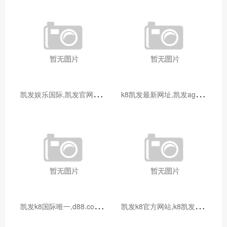
凯
发娱乐国际,凯发官网登录手机版_宝妈做自媒体月入过万？从0到1打造个人IP全攻略
k
8凯发最新网址,凯发ag平台_宝妈兼职新选择：线上客服工作指南，时间灵活月入3000+
凯
发k8国际唯一,d88.com尊龙开户中心_宝妈手工兼职：把爱好变成收入，这些项目值得尝试
凯
发k8官方网站,k8凯发ag旗舰_宝妈兼职时间管理指南：碎片化时间也能高效创收