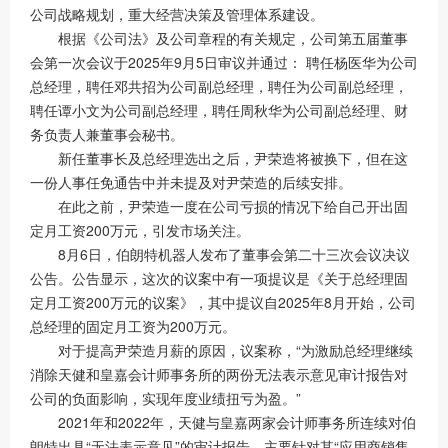
公司战略规划，重大经营决策及管理体系建设。
根据《公司法》及公司章程的有关规定，公司第五届董事
会第一次会议于2025年9月5日审议并通过： 聘任杨医华为公司
总经理，聘任邓共招为公司副总经理，聘任为公司副总经理，
聘任谭小文为公司副总经理，聘任周秋华为公司副总经理、财
务负责人兼董事会秘书。
新任董事长及总经理选出之后，尹荣造将被换下，但在这
一份人事任免通告中并未提及对尹荣造的后续安排。
在此之前，尹荣造一度在公司亏损的情况下给自己开出固
定月工资200万元，引发市场关注。
8月6日，伯朗特机器人发布了董事会第二十三次会议决议
公告。公告显示，这次的议案中有一项提议是《关于总经理固
定月工资200万元的议案》，其中提议自2025年8月开始，公司
总经理的固定月工资为200万元。
对于提高尹荣造月薪的原因，议案称，“为激励总经理继续
消除天健和皇嘉会计师事务所的两份无法表示意见审计报告对
公司的负面影响，实现年度业绩扭亏为盈。”
2021年和2022年，天健与皇嘉两家会计师事务所连续对伯
朗特出具“无法表示意见”的审计报告，主要针对其“应用商销售