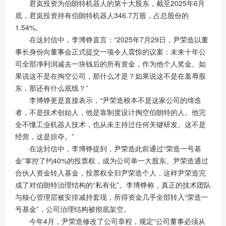
君岚投资为伯朗特机器人的第十大股东，截至2025年6月
底，君岚投资持有伯朗特机器人346.7万股，占总股份的
1.54%。
在这封信中，李博铮直言：“2025年7月29日，尹荣造以董
事长身份向董事会正式提交一项令人震惊的议案：未来十年公
司全部净利润减去一块钱后的所有资金，作为他个人奖金。如
果说这不是在掏空公司，那什么才是？如果说这不是在羞辱股
东，那还有什么底线？”
李博铮更是直接表示，“尹荣造根本不是这家公司的缔造
者，不是技术创始人，他是靠制度设计掏空伯朗特的人。他完
全不懂工业机器人技术，也从未主持过任何关键研发。这不是
经营，这是掠夺。”
在这封信中，李博铮提到，尹荣造此前通过“荣造一号基
金”掌控了约40%的投票权，成为公司单一大股东。尹荣造通过
合伙人资金转入基金，投票权全归尹荣造个人，这样尹荣造完
成了对伯朗特治理结构的“私有化”。李博铮称，真正的技术团队
与核心管理层被安排减持套现，所得资金几乎全部转入“荣造一
号基金”，公司治理结构被彻底架空。
今年4月，尹荣造修改了公司章程，规定“公司董事必须从