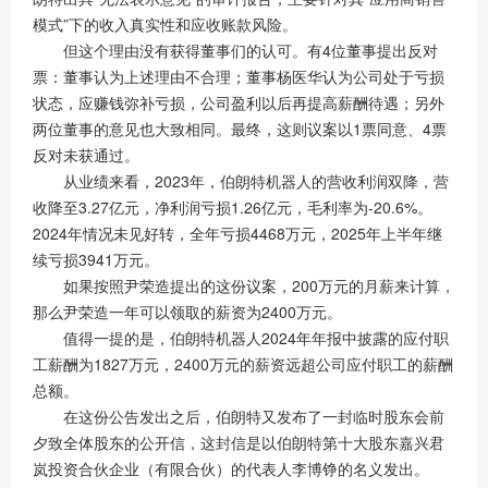
模式”下的收入真实性和应收账款风险。
但这个理由没有获得董事们的认可。有4位董事提出反对
票：董事认为上述理由不合理；董事杨医华认为公司处于亏损
状态，应赚钱弥补亏损，公司盈利以后再提高薪酬待遇；另外
两位董事的意见也大致相同。最终，这则议案以1票同意、4票
反对未获通过。
从业绩来看，2023年，伯朗特机器人的营收利润双降，营
收降至3.27亿元，净利润亏损1.26亿元，毛利率为-20.6%。
2024年情况未见好转，全年亏损4468万元，2025年上半年继
续亏损3941万元。
如果按照尹荣造提出的这份议案，200万元的月薪来计算，
那么尹荣造一年可以领取的薪资为2400万元。
值得一提的是，伯朗特机器人2024年年报中披露的应付职
工薪酬为1827万元，2400万元的薪资远超公司应付职工的薪酬
总额。
在这份公告发出之后，伯朗特又发布了一封临时股东会前
夕致全体股东的公开信，这封信是以伯朗特第十大股东嘉兴君
岚投资合伙企业（有限合伙）的代表人李博铮的名义发出。