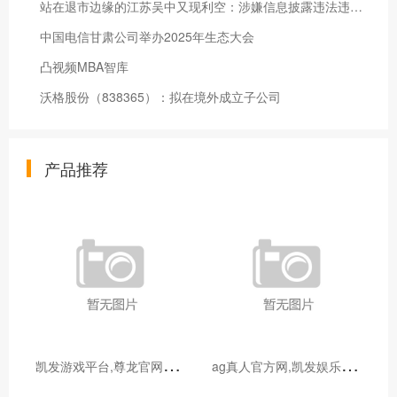
站在退市边缘的江苏吴中又现利空：涉嫌信息披露违法违规公司董事长钱群山被立案
中国电信甘肃公司举办2025年生态大会
凸视频MBA智库
沃格股份（838365）：拟在境外成立子公司
产品推荐
凯
发游戏平台,尊龙官网登陆地址_宝妈玩转电商带货：无货源模式轻松起步，新手也能快速上手
a
g真人官方网,凯发娱乐最新优惠_发挥宝妈优势：教育类兼职大盘点，既能带娃又能赚钱