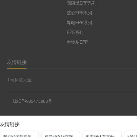
高阻燃EPP系列
空心EPP系列
导电EPP系列
EPE系列
生物基EPP
友情链接
Tag标签大全
琼ICP备85475963号
友情链接
凯发k8国际娱乐
凯发k8在线官网
凯发k8体育平台线上
k8