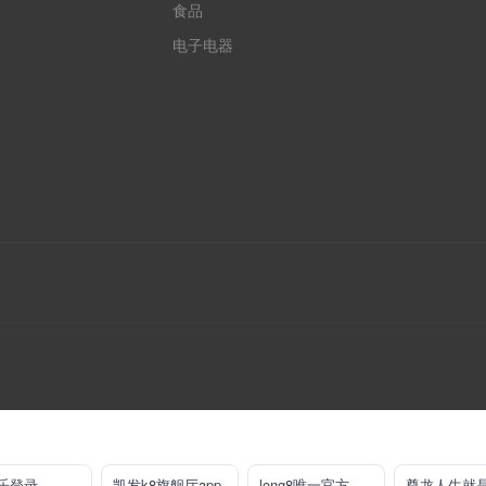
食品
电子电器
娱乐登录
凯发k8旗舰厅app
long8唯一官方网站登录头号玩家