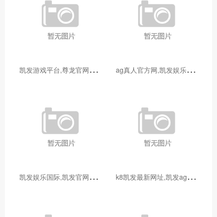
凯
发游戏平台,尊龙官网登陆地址_宝妈玩转电商带货：无货源模式轻松起步，新手也能快速上手
a
g真人官方网,凯发娱乐最新优惠_发挥宝妈优势：教育类兼职大盘点，既能带娃又能赚钱
凯
发娱乐国际,凯发官网登录手机版_宝妈做自媒体月入过万？从0到1打造个人IP全攻略
k
8凯发最新网址,凯发ag平台_宝妈兼职新选择：线上客服工作指南，时间灵活月入3000+