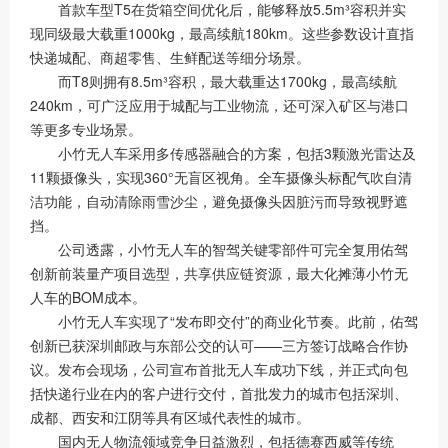
首款车型T5在货箱空间优化后，能够释放5.5m³容积并实
现同级最大载重1000kg，最高续航180km。这些参数设计直指
快递城配、商超零售、生鲜配送等细分场景。
而T8则拥有8.5m³容积，最大载重达1700kg，最高续航
240km，可广泛应用于城配与工业物流，还可深入矿区与港口
等更多专业场景。
小竹无人车采用多传感器融合的方案，包括3颗激光雷达及
11颗摄像头，实现360°无盲区视角。全车摄像头标配气吹自清
洁功能，自动清除雨雪沙尘，避免摄像头因脏污而导致视野遮
挡。
公司透露，小竹无人车的智驾关键零部件可完全复用佑驾
创新前装量产项目选型，共享供应链资源，最大化摊薄小竹无
人车的BOM成本。
小竹无人车实现了“发布即交付”的商业化节奏。此前，佑驾
创新已获深圳邮政与东部公交的认可——三方签订战略合作协
议。发布会现场，公司宣布首批无人车成功下线，并正式向包
括快递行业在内的客户进行交付，首批发力的城市包括深圳、
成都、西安和江阴等具有区域代表性的城市。
国内无人物流领域竞争日益激烈，包括德赛西威等传统