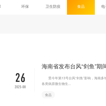
部
环保
卫生防疫
食品
电
海南省发布台风“剑鱼”期
26
受今年第13号台风“剑鱼”影响，海南多
各类病原微生物生...
2025-08
食品