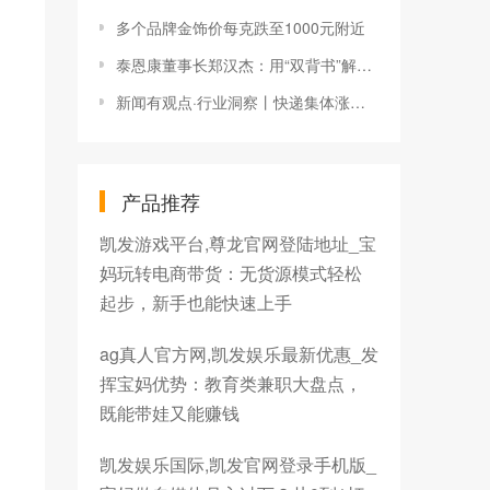
多个品牌金饰价每克跌至1000元附近
泰恩康董事长郑汉杰：用“双背书”解决方案破局
新闻有观点·行业洞察丨快递集体涨价释放提质升级信号！
产品推荐
凯发游戏平台,尊龙官网登陆地址_宝
妈玩转电商带货：无货源模式轻松
起步，新手也能快速上手
ag真人官方网,凯发娱乐最新优惠_发
挥宝妈优势：教育类兼职大盘点，
既能带娃又能赚钱
凯发娱乐国际,凯发官网登录手机版_