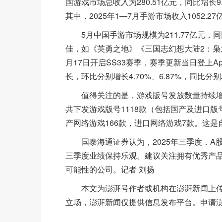
国游戏市场总收入为280.51亿元，同比增长9.
其中，2025年1—7月手游市场收入1052.27
5月中国手游市场规模为211.77亿元，同比
佳，如《英勇之地》《三国志幻想大陆2：枭
月17日开启SS33赛季，赛季更新当日登上Ap
长，环比分别增长4.70%、6.87%，同比分别增
值得关注的是，游戏版号发放数量持续增加为
共下发游戏版号1118款（包括国产及进口版
产网络游戏166款，进口网络游戏7款。这
国泰海通证券认为，2025年三季度，A
三季度业绩保持乐观。建议关注拥有优秀产品
可能性的公司。记者 刘扬
本文为澎湃号作者或机构在澎湃新闻上传
立场，澎湃新闻仅提供信息发布平台。申请