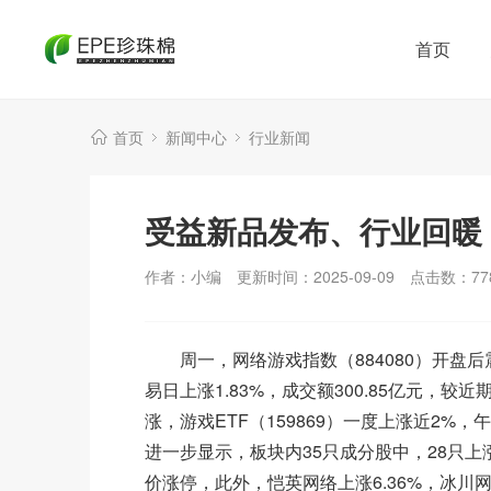
首页
首页
新闻中心
行业新闻
受益新品发布、行业回暖
作者：小编
更新时间：2025-09-09
点击数：
77
周一，网络游戏指数（884080）开盘后震
易日上涨1.83%，成交额300.85亿元，较
涨，游戏ETF（159869）一度上涨近2
进一步显示，板块内35只成分股中，28只上
价涨停，此外，恺英网络上涨6.36%，冰川网络