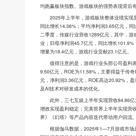
均跑赢板块指数。游戏板块的强势表现背后
2025年上半年，游戏板块整体业绩实现显著
同比增长14.36%；平均净利润3.65亿元，
二季度，传媒行业营收1289亿元，其中，游戏
业；归母净利润45.7亿元，同比增长101.
增量为18.4亿元，游戏行业贡献23.1亿元。
值得注意的是，游戏行业头部公司盈利表现
9.50亿元，ROE为11.58%，主要得益于
元，净利润3.36亿元，ROE高达20.92
及AI技术对研发成本的优化。
此外，三七互娱上半年实现营收84.86亿元，
增效实现盈利稳定；完美世界上半年实现营收3
界》《幻塔》等产品内容迭代带动用户回流
根据伽马数据，2025年1—7月游戏市场总收