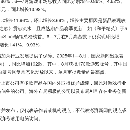
86%，6—7月游戏市场总收入同比分别增长0.86%、4.62%。
亿元，同比增长13.98%。
增长11.96%，环比增长3.69%，增长主要原因是新品表现较
之歌》贡献流水，且成熟期产品赛季更新，如《和平精英》于5
pStore畅销总榜榜首。6—7月在5月高基数下仍实现环比增
长1.41%、0.93%。
行业发展提供了保障。2025年1—8月，国家新闻出版署
号），同比增加192款。其中，8月获批173款游戏版号，其中国
是自版号恢复常态化发放以来，单月审批数量的最高点。
股上市公司有多款产品在国内外取得优异成绩，因此对游戏行业
储备的公司、海外布局积极的公司以及布局AI且存在业务创新
并发布，仅代表该作者或机构观点，不代表澎湃新闻的观点或
澎湃号请用电脑访问。