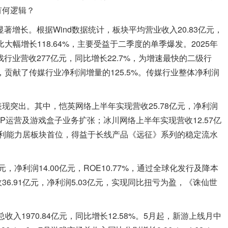
有何逻辑？
增长。根据Wind数据统计，板块平均营业收入20.83亿元，
同比大幅增长118.64%，主要受益于二季度的单季爆发。2025年
行业营收277亿元，同比增长22.7%，为增速最快的二级行
9%，贡献了传媒行业净利润增量的125.5%。传媒行业整体净利润
突出。其中，恺英网络上半年实现营收25.78亿元，净利润
传奇IP运营及游戏盒子业务扩张；冰川网络上半年实现营收12.57亿
%，盈利能力居板块首位，得益于长线产品《远征》系列的稳定流水
净利润14.00亿元，ROE10.77%，通过全球化发行及降本
6.91亿元，净利润5.03亿元，实现同比扭亏为盈，《诛仙世
。
入1970.84亿元，同比增长12.58%。5月起，新游上线月中