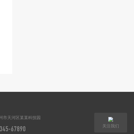
州市天河区某某科技园
关注我们
345-67890