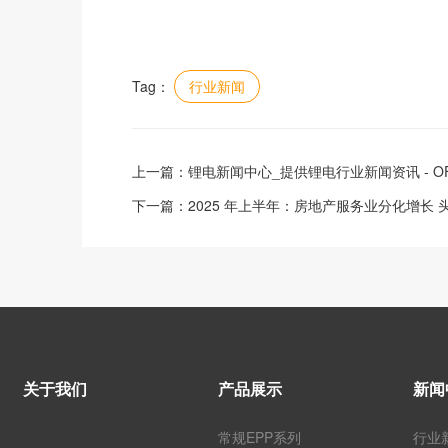
Tag：
行业新闻
上一篇：
锂电新闻中心_提供锂电行业新闻资讯 - OF
下一篇：
2025 年上半年：房地产服务业分化增长
关于我们
产品展示
新闻
常规EPP系列
行业